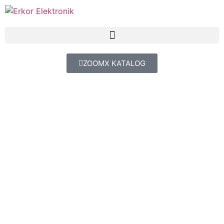
ZOOMX KATALOG
GÜVENLİĞİNİZ EMİN
ELLERDE
GÜVENLİĞİNİZ EMİN