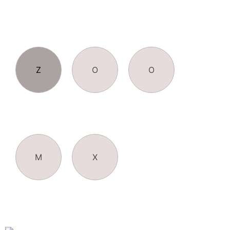
ELLERDE
Z
O
O
M
X